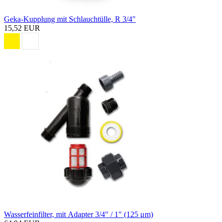
Geka-Kupplung mit Schlauchtülle, R 3/4"
15,52 EUR
Wasserfeinfilter, mit Adapter 3/4" / 1" (125 μm)