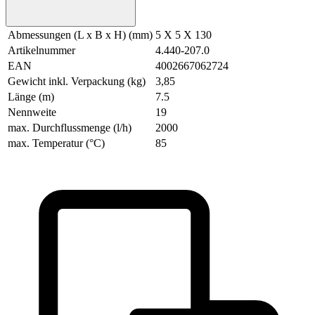
Abmessungen (L x B x H) (mm)
5 X 5 X 130
Artikelnummer
4.440-207.0
EAN
4002667062724
Gewicht inkl. Verpackung (kg)
3,85
Länge (m)
7.5
Nennweite
19
max. Durchflussmenge (l/h)
2000
max. Temperatur (°C)
85