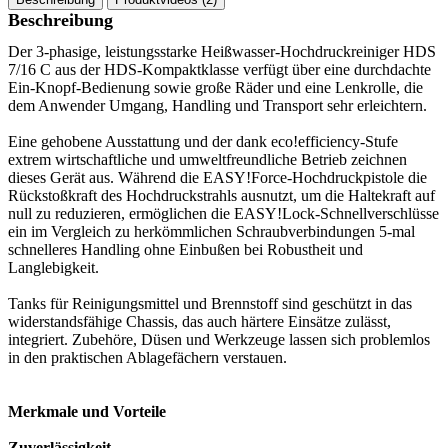
Beschreibung
Der 3-phasige, leistungsstarke Heißwasser-Hochdruckreiniger HDS
7/16 C aus der HDS-Kompaktklasse verfügt über eine durchdachte
Ein-Knopf-Bedienung sowie große Räder und eine Lenkrolle, die
dem Anwender Umgang, Handling und Transport sehr erleichtern.
Eine gehobene Ausstattung und der dank eco!efficiency-Stufe
extrem wirtschaftliche und umweltfreundliche Betrieb zeichnen
dieses Gerät aus. Während die EASY!Force-Hochdruckpistole die
Rückstoßkraft des Hochdruckstrahls ausnutzt, um die Haltekraft auf
null zu reduzieren, ermöglichen die EASY!Lock-Schnellverschlüsse
ein im Vergleich zu herkömmlichen Schraubverbindungen 5-mal
schnelleres Handling ohne Einbußen bei Robustheit und
Langlebigkeit.
Tanks für Reinigungsmittel und Brennstoff sind geschützt in das
widerstandsfähige Chassis, das auch härtere Einsätze zulässt,
integriert. Zubehöre, Düsen und Werkzeuge lassen sich problemlos
in den praktischen Ablagefächern verstauen.
Merkmale und Vorteile
Zuverlässigkeit