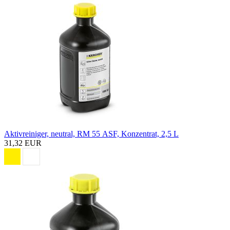
Aktivreiniger, neutral, RM 55 ASF, Konzentrat, 2,5 L
31,32 EUR