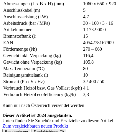
Abmessungen (L x B x H) (mm)
1060 x 650 x 920
Anschlusskabel (m)
5
Anschlussleistung (kW)
4,7
Arbeitsdruck (bar / MPa)
30 - 160 / 3 - 16
Artikelnummer
1.173-900.0
Brennstofftank (l)
15
EAN
4054278167909
Fördermenge (l/h)
270 – 660
Gewicht inkl. Verpackung (kg)
116,4
Gewicht ohne Verpackung (kg)
105,8
Max. Temperatur (°C)
80
Reinigungsmitteltank (l)
10
Stromart (Ph / V / Hz)
3 / 400 / 50
Verbrauch Heizöl bzw. Gas Volllast (kg/h)
4,1
Verbrauch Heizöl eco!efficiency (kg/h)
3,3
Kann nur nach Österreich versendet werden
Dieser Artikel ist 2024 ausgelaufen.
Unten finden Sie Zubehör und Ersatzteile zu diesem Artikel.
Zum vergleichbaren neuen Produkt
Beschreibung
Produktvideos (2)