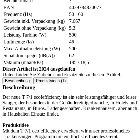
Behälterinhalt l
7
EAN
4039784830677
Frequenz (Hz)
50 - 60
Gewicht inkl. Verpackung (kg)
7,667
Gewicht ohne Verpackung (kg)
5,3
Leistung Turbine (W)
500
Luftmenge (l/s)
46
Max. Aufnahmeleistung (W)
500
Schalldruckpegel (dB(A))
62
Vakuum (mbar/kPa)
185 / 18,5
Dieser Artikel ist 2024 ausgelaufen.
Unten finden Sie Zubehör und Ersatzteile zu diesem Artikel.
Beschreibung
Produktvideo (1)
Beschreibung
Der neue T 7/1 eco!efficiency ist ein sehr leistungsfähiger und leiser
Sauger, der besonders in der Gebäudereinigerbranche, in Hotels und
Restaurants, in Büros, Ladengeschäften, Krankenhäusern, aber auch
in Haushalten Einsatz findet.
Produktidee
Mit dem T 7/1 eco!efficiency erweitern wir unser professionelles
Trockensauger- Programm um ein höchst effizientes Gerät.