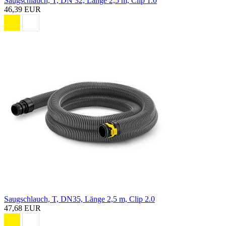
Saugschlauch, T, DN 32, Länge 2,5 m, Clip 1.0
46,39 EUR
Saugschlauch, T, DN35, Länge 2,5 m, Clip 2.0
47,68 EUR