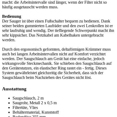
macht: die Arbeitsintervalle sind länger, wenn der Filter nicht so
häufig ausgetauscht werden muss.
Bedienung
Der Sauger ist über einen Fußschalter bequem zu bedienen. Dank
seiner beiden gummierten Laufräder und den zwei Lenkrollen ist er
sehr laufruhig und wendig. Der tiefliegende Schwerpunkt macht ihn
sehr kippsicher. Das Netzkabel am Kabelhaken untergebracht
werden.
Durch den ergonomisch geformten, deltaförmigen Krümmer muss
auch bei langen Arbeitsintervallen nicht auf Komfort verzichtet
werden. Der Saugschlauch am Gerät hat eine einfache, jedoch
wirkungsvolle Steckmechanik. Sie schieben den Saugschlauch auf
den Gerätestutzen, ein elastischer Ring rastet ein - fertig. Dieses
System gewährleistet gleichzeitig die Sicherheit, dass sich der
Saugschlauch beim Nachziehen des Gerätes nicht löst.
Ausstattung
Saugschlauch, 2 m
Saugrohr, Metall 2 x 0,5 m
Filtertüte, Vlies
Behältermaterial, Kunststoff
Bodendüse 255 mm