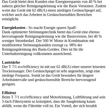
Das Gerät bietet dem Kunden eine Energieersparnis von 40 % bei
nahezu gleicher Reinigungsleistung wie die Basis Versionen. Zudem
weist das Gerät mit 62 dB(A) einen niedrigen Geräuschpegel auf,
welcher auch das Arbeiten in Geräuschsensiblen Bereichen
ermöglicht.
Energiekosten
- So macht Energie sparen Spaß!
Dank optimierter Strömungstechnik bietet das Gerät eine ebenso
hervorragende Reinigungsleistung wie die Basisversion, bei 40 %
weniger Strombedarf. Der 500 W Motor in Kombination mit
modifizierten Strömungskanälen erzeugt ca. 98% der
Reinigungsleistung des Basis-Gerätes. Dies ist für die
Unterhaltsreinigung vollkommen ausreichend.
Lautstärke
Der T 7/1 eco!efficiency ist mit nur 62 dB(A) einer unserer leisesten
Trockensauger. Der Geräuschpegel ist sehr angenehm, zeigt eine
niedrige Frequenz. Somit ist das Gerät besonders für längere
Arbeitsintervalle und geräuschsensible Bereiche hervorragend
geeignet.
Effizienz
Beim T 7/1 eco!efficiency sind Motorleistung, Luftführung und sein
5-fach Filtersystem so konzipiert, dass die Saugleistung kaum
abfällt, wenn die Filtertüte voll ist. Ein Vorteil, der sich bezahlt