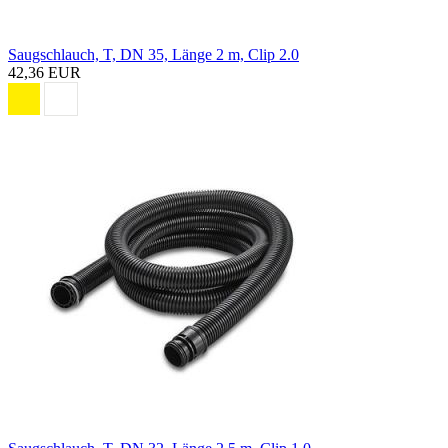
Saugschlauch, T, DN 35, Länge 2 m, Clip 2.0
42,36 EUR