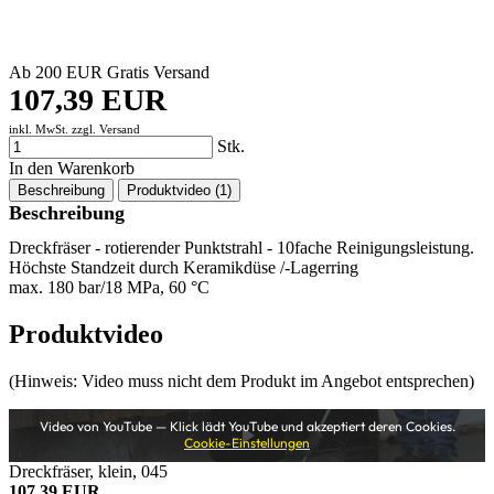
Ab 200 EUR Gratis Versand
107,39 EUR
inkl. MwSt. zzgl.
Versand
Stk.
In den Warenkorb
Beschreibung
Produktvideo (1)
Beschreibung
Dreckfräser - rotierender Punktstrahl - 10fache Reinigungsleistung.
Höchste Standzeit durch Keramikdüse /-Lagerring
max. 180 bar/18 MPa, 60 °C
Produktvideo
(Hinweis: Video muss nicht dem Produkt im Angebot entsprechen)
Video von YouTube — Klick lädt YouTube und akzeptiert deren Cookies.
Cookie-Einstellungen
Dreckfräser, klein, 045
107,39 EUR