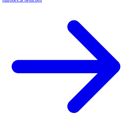
murobex.at besuchen