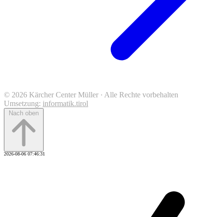
© 2026 Kärcher Center Müller · Alle Rechte vorbehalten
Umsetzung:
informatik.tirol
Nach oben
2026-08-06 07:46:31