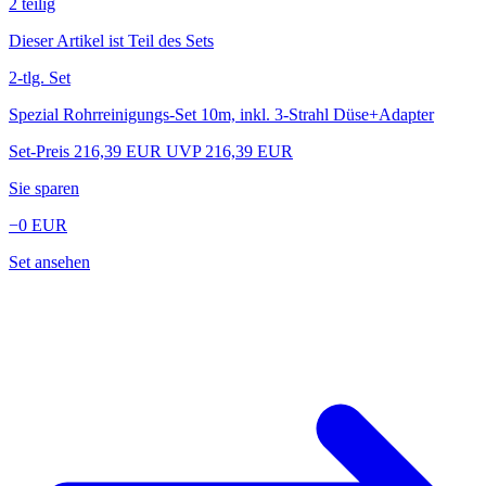
2
teilig
Dieser Artikel ist Teil des Sets
2-tlg. Set
Spezial Rohrreinigungs-Set 10m, inkl. 3-Strahl Düse+Adapter
Set-Preis
216,39
EUR
UVP 216,39 EUR
Sie sparen
−0
EUR
Set ansehen