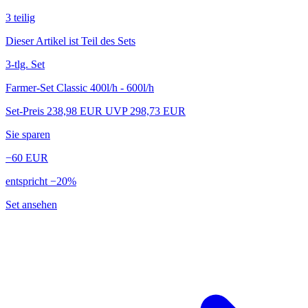
3
teilig
Dieser Artikel ist Teil des Sets
3-tlg. Set
Farmer-Set Classic 400l/h - 600l/h
Set-Preis
238,98
EUR
UVP 298,73 EUR
Sie sparen
−60
EUR
entspricht −20%
Set ansehen