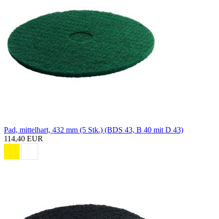
Pad, mittelhart, 432 mm (5 Stk.) (BDS 43, B 40 mit D 43)
114,40 EUR