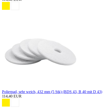
Polierpad, sehr weich, 432 mm (5 Stk) (BDS 43, B 40 mit D 43)
114,40 EUR