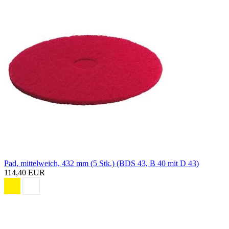
Pad, mittelweich, 432 mm (5 Stk.) (BDS 43, B 40 mit D 43)
114,40 EUR