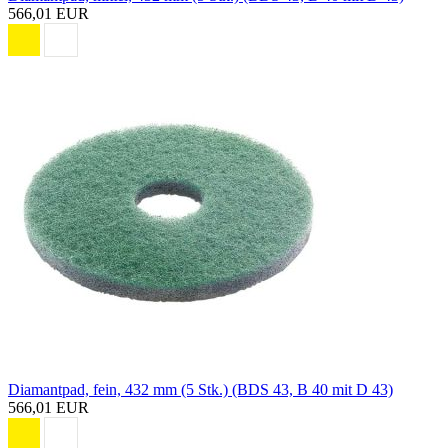
566,01 EUR
Diamantpad, fein, 432 mm (5 Stk.) (BDS 43, B 40 mit D 43)
566,01 EUR