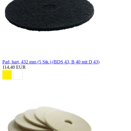
Pad, hart, 432 mm (5 Stk.) (BDS 43, B 40 mit D 43)
114,40 EUR