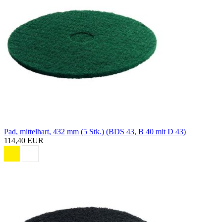
Pad, mittelhart, 432 mm (5 Stk.) (BDS 43, B 40 mit D 43)
114,40 EUR