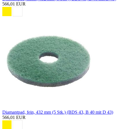
566,01 EUR
Diamantpad, fein, 432 mm (5 Stk.) (BDS 43, B 40 mit D 43)
566,01 EUR