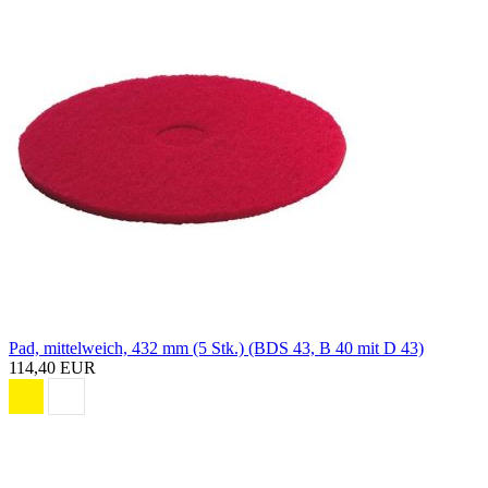
Pad, mittelweich, 432 mm (5 Stk.) (BDS 43, B 40 mit D 43)
114,40 EUR