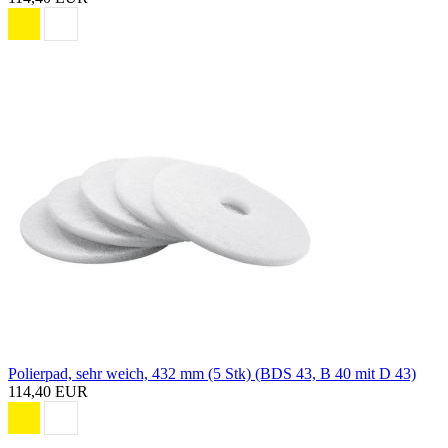
Polierpad, sehr weich, 432 mm (5 Stk) (BDS 43, B 40 mit D 43)
114,40 EUR