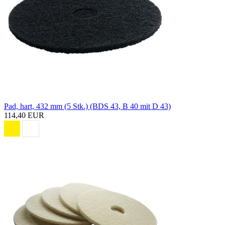
Pad, hart, 432 mm (5 Stk.) (BDS 43, B 40 mit D 43)
114,40 EUR