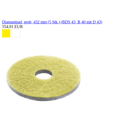
Diamantpad, grob, 432 mm (5 Stk.) (BDS 43, B 40 mit D 43)
554,91 EUR