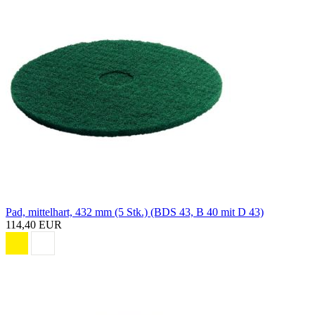
Pad, mittelhart, 432 mm (5 Stk.) (BDS 43, B 40 mit D 43)
114,40 EUR