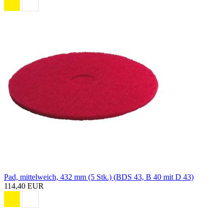
Pad, mittelweich, 432 mm (5 Stk.) (BDS 43, B 40 mit D 43)
114,40 EUR