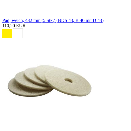
Pad, weich, 432 mm (5 Stk.) (BDS 43, B 40 mit D 43)
110,20 EUR