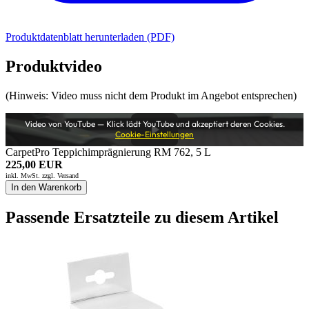
Produktdatenblatt herunterladen (PDF)
Produktvideo
(Hinweis: Video muss nicht dem Produkt im Angebot entsprechen)
Video von YouTube — Klick lädt YouTube und akzeptiert deren Cookies.
Cookie-Einstellungen
CarpetPro Teppichimprägnierung RM 762, 5 L
225,00 EUR
inkl. MwSt. zzgl.
Versand
In den Warenkorb
Passende Ersatzteile zu diesem Artikel