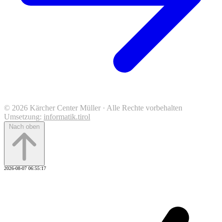
© 2026 Kärcher Center Müller · Alle Rechte vorbehalten
Umsetzung:
informatik.tirol
Nach oben
2026-08-07 06:55:17