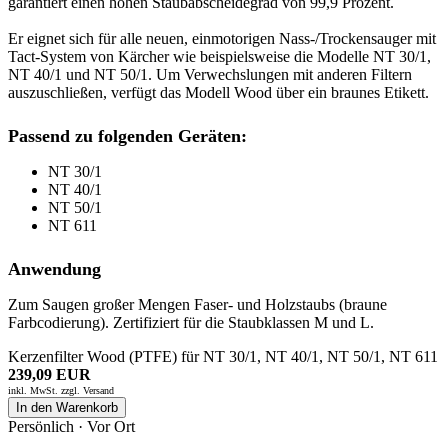
garantiert einen hohen Staubabscheidegrad von 99,9 Prozent.
Er eignet sich für alle neuen, einmotorigen Nass-/Trockensauger mit
Tact-System von Kärcher wie beispielsweise die Modelle NT 30/1,
NT 40/1 und NT 50/1. Um Verwechslungen mit anderen Filtern
auszuschließen, verfügt das Modell Wood über ein braunes Etikett.
Passend zu folgenden Geräten:
NT 30/1
NT 40/1
NT 50/1
NT 611
Anwendung
Zum Saugen großer Mengen Faser- und Holzstaubs (braune
Farbcodierung). Zertifiziert für die Staubklassen M und L.
Kerzenfilter Wood (PTFE) für NT 30/1, NT 40/1, NT 50/1, NT 611
239,09 EUR
inkl. MwSt. zzgl.
Versand
In den Warenkorb
Persönlich · Vor Ort