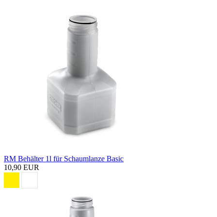
RM Behälter 1l für Schaumlanze Basic
10,90 EUR