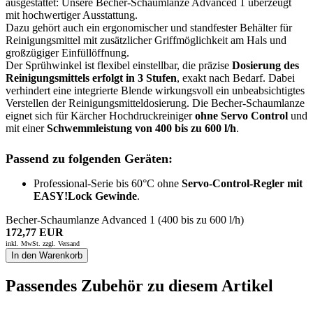
ausgestattet: Unsere Becher-Schaumlanze Advanced 1 überzeugt
mit hochwertiger Ausstattung.
Dazu gehört auch ein ergonomischer und standfester Behälter für
Reinigungsmittel mit zusätzlicher Griffmöglichkeit am Hals und
großzügiger Einfüllöffnung.
Der Sprühwinkel ist flexibel einstellbar, die präzise
Dosierung des
Reinigungsmittels erfolgt in 3 Stufen
, exakt nach Bedarf. Dabei
verhindert eine integrierte Blende wirkungsvoll ein unbeabsichtigtes
Verstellen der Reinigungsmitteldosierung. Die Becher-Schaumlanze
eignet sich für Kärcher Hochdruckreiniger
ohne Servo Control
und
mit einer
Schwemmleistung von 400 bis zu 600 l/h
.
Passend zu folgenden Geräten:
Professional-Serie bis 60°C ohne
Servo-Control-Regler mit
EASY!Lock Gewinde
.
Becher-Schaumlanze Advanced 1 (400 bis zu 600 l/h)
172,77 EUR
inkl. MwSt. zzgl.
Versand
In den Warenkorb
Passendes Zubehör zu diesem Artikel