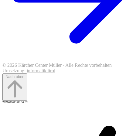
© 2026 Kärcher Center Müller · Alle Rechte vorbehalten
Umsetzung:
informatik.tirol
Nach oben
2026-08-09 06:54:28