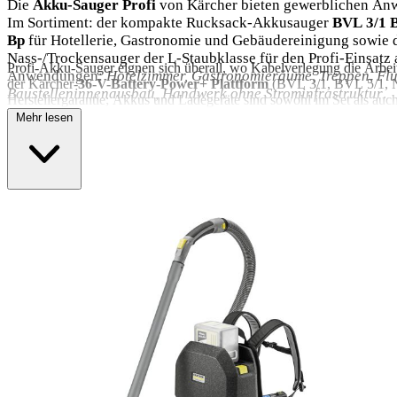
Die
Akku-Sauger Profi
von Kärcher bieten gewerblichen An
Im Sortiment: der kompakte Rucksack-Akkusauger
BVL 3/1 
Bp
für Hotellerie, Gastronomie und Gebäudereinigung sowie 
Nass-/Trockensauger der L-Staubklasse für den Profi-Einsatz
Profi-Akku-Sauger eignen sich überall, wo Kabelverlegung die Arbeit
Anwendungen:
Hotelzimmer, Gastronomieräume, Treppen, Fl
der Kärcher-
36-V-Battery-Power+ Plattform
(BVL 3/1, BVL 5/1, NT
Baustelleninnenausbau, Handwerk ohne Strominfrastruktur
.
Herstellergarantie; Akkus und Ladegeräte sind sowohl im Set als auch
Mehr lesen