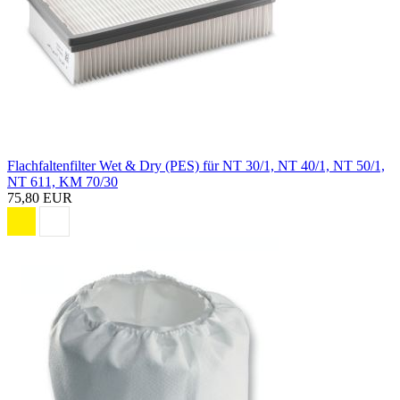
Flachfaltenfilter Wet & Dry (PES) für NT 30/1, NT 40/1, NT 50/1,
NT 611, KM 70/30
75,80 EUR