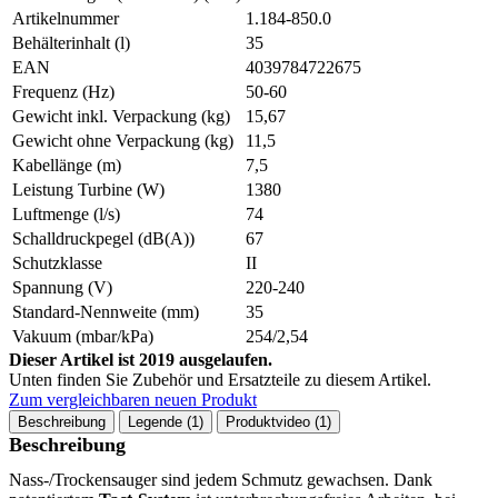
Artikelnummer
1.184-850.0
Behälterinhalt (l)
35
EAN
4039784722675
Frequenz (Hz)
50-60
Gewicht inkl. Verpackung (kg)
15,67
Gewicht ohne Verpackung (kg)
11,5
Kabellänge (m)
7,5
Leistung Turbine (W)
1380
Luftmenge (l/s)
74
Schalldruckpegel (dB(A))
67
Schutzklasse
II
Spannung (V)
220-240
Standard-Nennweite (mm)
35
Vakuum (mbar/kPa)
254/2,54
Dieser Artikel ist 2019 ausgelaufen.
Unten finden Sie Zubehör und Ersatzteile zu diesem Artikel.
Zum vergleichbaren neuen Produkt
Beschreibung
Legende (1)
Produktvideo (1)
Beschreibung
Nass-/Trockensauger sind jedem Schmutz gewachsen. Dank