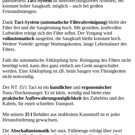
patentiertem
Tact-System
ist unterbrechungsfreies Arbeiten, bei
konstant hoher Saugkraft, möglich – auch bei großen
Feinstaubmengen.
Dank
Tact-System (automatische Filterabreinigung)
bleibt der
Filter frei und die Saugleistung hoch. Mit gezielten, kraftvollen
Luftstößen reinigt sich der Filter selbst. Der Vorgang wird
vollautomatisch
ausgelöst, die Saugkraft bleibt konstant hoch.
Weitere Vorteile: geringe Wartungskosten, lange Lebensdauer des
Filters.
Falls die automatische Abklopfung bzw. Reinigung des Filters nicht
benötigt wird, kann dies ganz einfach am Gerät ausgeschaltet
werden. Eine Abklopfung ist zB. beim Saugen von Flüssigkeiten
nicht notwendig.
Der NT 35/1 Tact ist ein
handlicher
und
ergonomischer
Nass-/Trockensauger. Er ist klein, wendig und bietet eine
praktische Aufbewahrungsmöglichkeit
des Zubehörs und des
Kabels, für einen schnellen Transport.
Mit seinem
35 l
Behälter aus stoßfestem Kunststoff ist er jeder
Herausforderung gewachsen.
Die
Abschaltautomatik
bei max. Füllmenge erfolgt über zwei