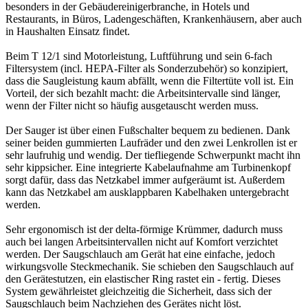
besonders in der Gebäudereinigerbranche, in Hotels und
Restaurants, in Büros, Ladengeschäften, Krankenhäusern, aber auch
in Haushalten Einsatz findet.
Beim T 12/1 sind Motorleistung, Luftführung und sein 6-fach
Filtersystem (incl. HEPA-Filter als Sonderzubehör) so konzipiert,
dass die Saugleistung kaum abfällt, wenn die Filtertüte voll ist. Ein
Vorteil, der sich bezahlt macht: die Arbeitsintervalle sind länger,
wenn der Filter nicht so häufig ausgetauscht werden muss.
Der Sauger ist über einen Fußschalter bequem zu bedienen. Dank
seiner beiden gummierten Laufräder und den zwei Lenkrollen ist er
sehr laufruhig und wendig. Der tiefliegende Schwerpunkt macht ihn
sehr kippsicher. Eine integrierte Kabelaufnahme am Turbinenkopf
sorgt dafür, dass das Netzkabel immer aufgeräumt ist. Außerdem
kann das Netzkabel am ausklappbaren Kabelhaken untergebracht
werden.
Sehr ergonomisch ist der delta-förmige Krümmer, dadurch muss
auch bei langen Arbeitsintervallen nicht auf Komfort verzichtet
werden. Der Saugschlauch am Gerät hat eine einfache, jedoch
wirkungsvolle Steckmechanik. Sie schieben den Saugschlauch auf
den Gerätestutzen, ein elastischer Ring rastet ein - fertig. Dieses
System gewährleistet gleichzeitig die Sicherheit, dass sich der
Saugschlauch beim Nachziehen des Gerätes nicht löst.