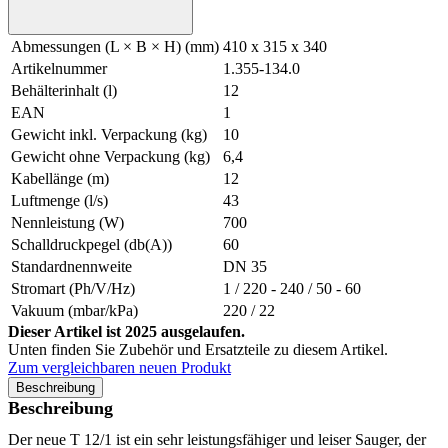
Abmessungen (L × B × H) (mm)
410 x 315 x 340
Artikelnummer
1.355-134.0
Behälterinhalt (l)
12
EAN
1
Gewicht inkl. Verpackung (kg)
10
Gewicht ohne Verpackung (kg)
6,4
Kabellänge (m)
12
Luftmenge (l/s)
43
Nennleistung (W)
700
Schalldruckpegel (db(A))
60
Standardnennweite
DN 35
Stromart (Ph/V/Hz)
1 / 220 - 240 / 50 - 60
Vakuum (mbar/kPa)
220 / 22
Dieser Artikel ist 2025 ausgelaufen.
Unten finden Sie Zubehör und Ersatzteile zu diesem Artikel.
Zum vergleichbaren neuen Produkt
Beschreibung
Beschreibung
Der neue T 12/1 ist ein sehr leistungsfähiger und leiser Sauger, der