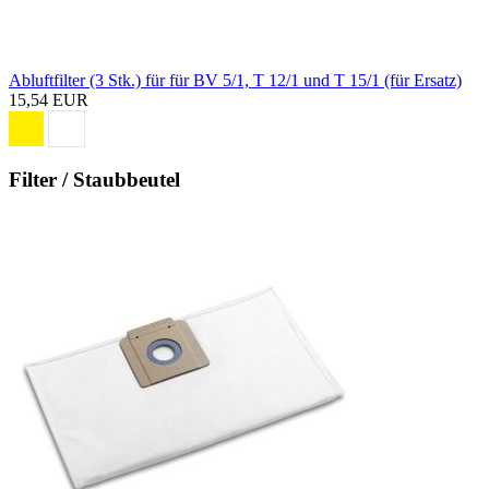
Abluftfilter (3 Stk.) für für BV 5/1, T 12/1 und T 15/1 (für Ersatz)
15,54 EUR
Filter / Staubbeutel