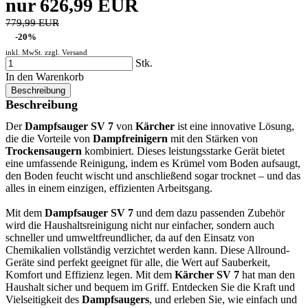
nur 626,99 EUR
779,99 EUR
-20%
inkl. MwSt. zzgl.
Versand
Stk.
In den Warenkorb
Beschreibung
Beschreibung
Der
Dampfsauger SV 7
von
Kärcher
ist eine innovative Lösung,
die die Vorteile von
Dampfreinigern
mit den Stärken von
Trockensaugern
kombiniert. Dieses leistungsstarke Gerät bietet
eine umfassende Reinigung, indem es Krümel vom Boden aufsaugt,
den Boden feucht wischt und anschließend sogar trocknet – und das
alles in einem einzigen, effizienten Arbeitsgang.
Mit dem
Dampfsauger SV 7
und dem dazu passenden Zubehör
wird die Haushaltsreinigung nicht nur einfacher, sondern auch
schneller und umweltfreundlicher, da auf den Einsatz von
Chemikalien vollständig verzichtet werden kann. Diese Allround-
Geräte sind perfekt geeignet für alle, die Wert auf Sauberkeit,
Komfort und Effizienz legen. Mit dem
Kärcher SV 7
hat man den
Haushalt sicher und bequem im Griff. Entdecken Sie die Kraft und
Vielseitigkeit des
Dampfsaugers
, und erleben Sie, wie einfach und