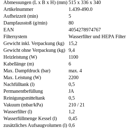
Abmessungen (L x B x H) (mm)
515 x 336 x 340
Artikelnummer
1.439-490.0
Aufheizzeit (min)
5
Dampfausstoß (g/min)
80
EAN
4054278974767
Filtersystem
Wasserfilter und HEPA Filter
Gewicht inkl. Verpackung (kg)
15,2
Gewicht ohne Verpackung (kg)
9,4
Heizleistung (W)
1100
Kabellänge (m)
6
Max. Dampfdruck (bar)
max. 4
Max. Leistung (W)
2200
Nachfülltank (l)
0,5
Permanentbefüllung
JA
Reinigungsmitteltank
0,5
Vakuum (mbar/kPa)
210 / 21
Wasserfilter (l)
1,2
Wasserfüllmenge Kessel (l)
0,45
zusätzliches Aufsaugvolumen (l)
0,6