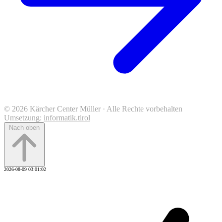
© 2026 Kärcher Center Müller · Alle Rechte vorbehalten
Umsetzung:
informatik.tirol
Nach oben
2026-08-09 03:01:02