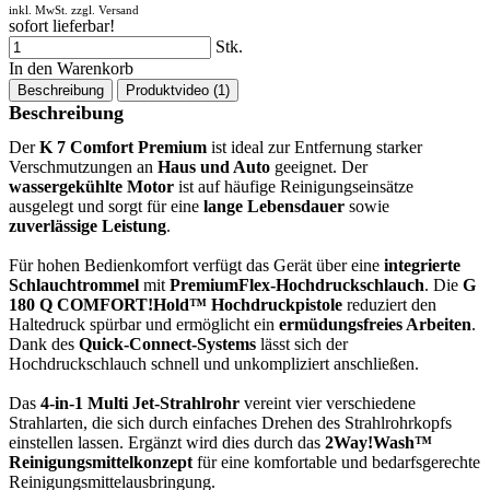
inkl. MwSt. zzgl.
Versand
sofort lieferbar!
Stk.
In den Warenkorb
Beschreibung
Produktvideo (1)
Beschreibung
Der
K 7 Comfort Premium
ist ideal zur Entfernung starker
Verschmutzungen an
Haus und Auto
geeignet. Der
wassergekühlte Motor
ist auf häufige Reinigungseinsätze
ausgelegt und sorgt für eine
lange Lebensdauer
sowie
zuverlässige Leistung
.
Für hohen Bedienkomfort verfügt das Gerät über eine
integrierte
Schlauchtrommel
mit
PremiumFlex-Hochdruckschlauch
. Die
G
180 Q COMFORT!Hold™ Hochdruckpistole
reduziert den
Haltedruck spürbar und ermöglicht ein
ermüdungsfreies Arbeiten
.
Dank des
Quick-Connect-Systems
lässt sich der
Hochdruckschlauch schnell und unkompliziert anschließen.
Das
4-in-1 Multi Jet-Strahlrohr
vereint vier verschiedene
Strahlarten, die sich durch einfaches Drehen des Strahlrohrkopfs
einstellen lassen. Ergänzt wird dies durch das
2Way!Wash™
Reinigungsmittelkonzept
für eine komfortable und bedarfsgerechte
Reinigungsmittelausbringung.