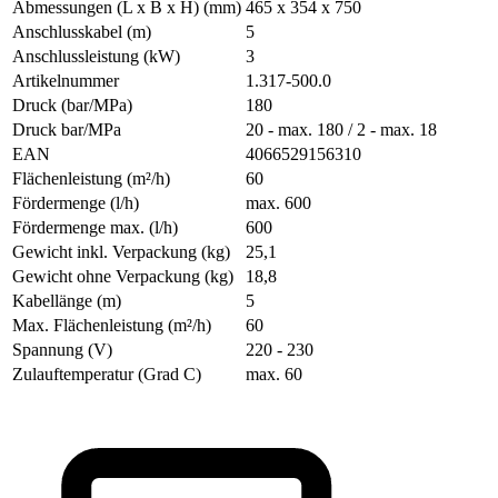
Abmessungen (L x B x H) (mm)
465 x 354 x 750
Anschlusskabel (m)
5
Anschlussleistung (kW)
3
Artikelnummer
1.317-500.0
Druck (bar/MPa)
180
Druck bar/MPa
20 - max. 180 / 2 - max. 18
EAN
4066529156310
Flächenleistung (m²/h)
60
Fördermenge (l/h)
max. 600
Fördermenge max. (l/h)
600
Gewicht inkl. Verpackung (kg)
25,1
Gewicht ohne Verpackung (kg)
18,8
Kabellänge (m)
5
Max. Flächenleistung (m²/h)
60
Spannung (V)
220 - 230
Zulauftemperatur (Grad C)
max. 60