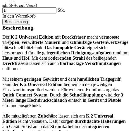
inkl. MwSt. zzgl.
Versand
Stk.
In den Warenkorb
Beschreibung
Beschreibung
Der
K 2 Universal Edition
mit
Dreckfräser
macht
vermooste
Treppen
,
verwitterte Mauern
und
schmutzige Gartenwerkzeuge
blitzschnell blitzblank. Das
kompakte Gerät
eignet sich
hervorragend für alle
gelegentlichen Reinigungsaufgaben
rund um
Haus
und
Hof
. Mit dem
rotierenden Strahl
des beiliegenden
Dreckfräsers
lassen sich auch
hartnäckige Verschmutzungen
entfernen.
Mit seinem
geringen Gewicht
und dem
handlichen Tragegriff
kann der
K 2 Universal Edition
bequem an den jeweiligen
Einsatzort transportiert werden. Für weiteren Komfort sorgt das
Quick Connect System
. Durch die
Schnellkupplung
wird der
3
Meter lange Hochdruckschlauch
einfach in
Gerät
und
Pistole
ein- und ausgeklinkt.
Alle mitgelieferten
Zubehöre
lassen sich am
K 2 Universal
Edition
leicht verstauen. Dafür sorgen
durchdachte Halterungen
am Gerät. So ist auch das
Stromkabel
in der
integrierten