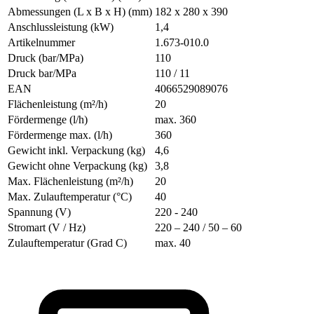
Abmessungen (L x B x H) (mm)
182 x 280 x 390
Anschlussleistung (kW)
1,4
Artikelnummer
1.673-010.0
Druck (bar/MPa)
110
Druck bar/MPa
110 / 11
EAN
4066529089076
Flächenleistung (m²/h)
20
Fördermenge (l/h)
max. 360
Fördermenge max. (l/h)
360
Gewicht inkl. Verpackung (kg)
4,6
Gewicht ohne Verpackung (kg)
3,8
Max. Flächenleistung (m²/h)
20
Max. Zulauftemperatur (°C)
40
Spannung (V)
220 - 240
Stromart (V / Hz)
220 – 240 / 50 – 60
Zulauftemperatur (Grad C)
max. 40