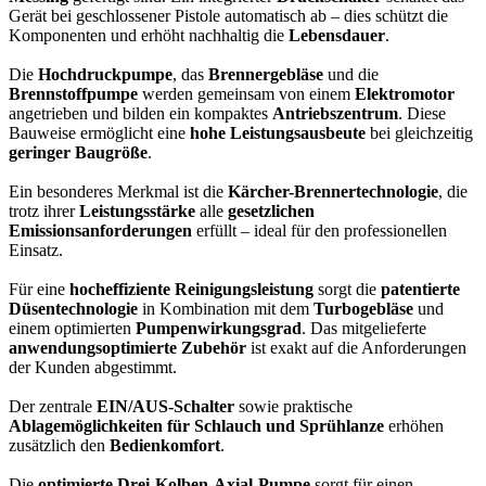
Gerät bei geschlossener Pistole automatisch ab – dies schützt die
Komponenten und erhöht nachhaltig die
Lebensdauer
.
Die
Hochdruckpumpe
, das
Brennergebläse
und die
Brennstoffpumpe
werden gemeinsam von einem
Elektromotor
angetrieben und bilden ein kompaktes
Antriebszentrum
. Diese
Bauweise ermöglicht eine
hohe Leistungsausbeute
bei gleichzeitig
geringer Baugröße
.
Ein besonderes Merkmal ist die
Kärcher-Brennertechnologie
, die
trotz ihrer
Leistungsstärke
alle
gesetzlichen
Emissionsanforderungen
erfüllt – ideal für den professionellen
Einsatz.
Für eine
hocheffiziente Reinigungsleistung
sorgt die
patentierte
Düsentechnologie
in Kombination mit dem
Turbogebläse
und
einem optimierten
Pumpenwirkungsgrad
. Das mitgelieferte
anwendungsoptimierte Zubehör
ist exakt auf die Anforderungen
der Kunden abgestimmt.
Der zentrale
EIN/AUS-Schalter
sowie praktische
Ablagemöglichkeiten für Schlauch und Sprühlanze
erhöhen
zusätzlich den
Bedienkomfort
.
Die
optimierte Drei-Kolben-Axial-Pumpe
sorgt für einen