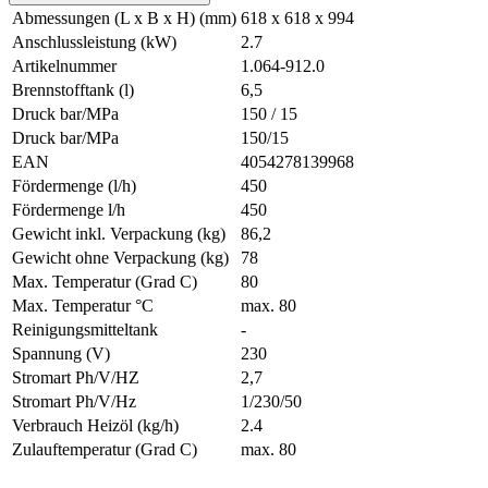
Abmessungen (L x B x H) (mm)
618 x 618 x 994
Anschlussleistung (kW)
2.7
Artikelnummer
1.064-912.0
Brennstofftank (l)
6,5
Druck bar/MPa
150 / 15
Druck bar/MPa
150/15
EAN
4054278139968
Fördermenge (l/h)
450
Fördermenge l/h
450
Gewicht inkl. Verpackung (kg)
86,2
Gewicht ohne Verpackung (kg)
78
Max. Temperatur (Grad C)
80
Max. Temperatur °C
max. 80
Reinigungsmitteltank
-
Spannung (V)
230
Stromart Ph/V/HZ
2,7
Stromart Ph/V/Hz
1/230/50
Verbrauch Heizöl (kg/h)
2.4
Zulauftemperatur (Grad C)
max. 80