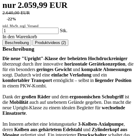
nur 2.059,99 EUR
2.640,00 EUR
-22%
inkl. MwSt. zzgl.
Versand
Stk.
In den Warenkorb
Beschreibung
Produktvideos (2)
Beschreibung
Die neue "Upright"-Klasse der beheizten Hochdruckreiniger
überzeugt durch ihre innovative
horizontale Gerätekonzeption
, die
für ein besonders
geringes Gewicht
und
kompakte Abmessungen
sorgt. Dadurch wird eine
einfache Verladung
und ein
komfortabler Transport
ermöglicht – selbst in
liegender Position
in einem PKW-Kombi.
Dank der
großen Räder
und dem
ergonomischen Schubgriff
ist
die
Mobilität
auch auf unebenem Gelände gegeben. Das macht die
neue Upright-Klasse zu einem idealen Begleiter für
wechselnde
Einsatzorte
.
Im Inneren arbeitet eine leistungsstarke
3-Kolben-Axialpumpe
,
deren
Kolben aus gehärtetem Edelstahl
und
Zylinderkopf aus
Messing
gefertigt sind. Ein integrierter
Druckschalter
schaltet das