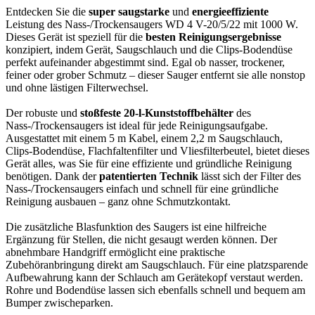
Entdecken Sie die
super saugstarke
und
energieeffiziente
Leistung des Nass-/Trockensaugers WD 4 V-20/5/22 mit 1000 W.
Dieses Gerät ist speziell für die
besten Reinigungsergebnisse
konzipiert, indem Gerät, Saugschlauch und die Clips-Bodendüse
perfekt aufeinander abgestimmt sind. Egal ob nasser, trockener,
feiner oder grober Schmutz – dieser Sauger entfernt sie alle nonstop
und ohne lästigen Filterwechsel.
Der robuste und
stoßfeste 20-l-Kunststoffbehälter
des
Nass-/Trockensaugers ist ideal für jede Reinigungsaufgabe.
Ausgestattet mit einem 5 m Kabel, einem 2,2 m Saugschlauch,
Clips-Bodendüse, Flachfaltenfilter und Vliesfilterbeutel, bietet dieses
Gerät alles, was Sie für eine effiziente und gründliche Reinigung
benötigen. Dank der
patentierten Technik
lässt sich der Filter des
Nass-/Trockensaugers einfach und schnell für eine gründliche
Reinigung ausbauen – ganz ohne Schmutzkontakt.
Die zusätzliche Blasfunktion des Saugers ist eine hilfreiche
Ergänzung für Stellen, die nicht gesaugt werden können. Der
abnehmbare Handgriff ermöglicht eine praktische
Zubehöranbringung direkt am Saugschlauch. Für eine platzsparende
Aufbewahrung kann der Schlauch am Gerätekopf verstaut werden.
Rohre und Bodendüse lassen sich ebenfalls schnell und bequem am
Bumper zwischeparken.