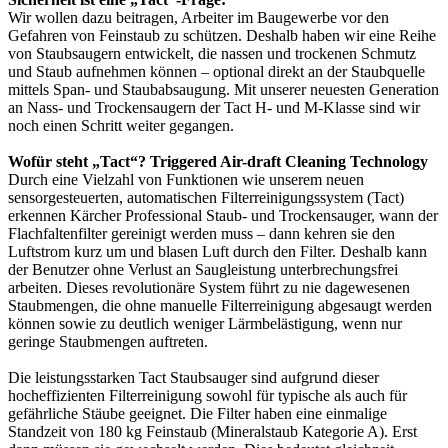
Wir wollen dazu beitragen, Arbeiter im Baugewerbe vor den
Gefahren von Feinstaub zu schützen. Deshalb haben wir eine Reihe
von Staubsaugern entwickelt, die nassen und trockenen Schmutz
und Staub aufnehmen können – optional direkt an der Staubquelle
mittels Span- und Staubabsaugung. Mit unserer neuesten Generation
an Nass- und Trockensaugern der Tact H- und M-Klasse sind wir
noch einen Schritt weiter gegangen.
Wofür steht „Tact“? Triggered Air-draft Cleaning Technology
Durch eine Vielzahl von Funktionen wie unserem neuen
sensorgesteuerten, automatischen Filterreinigungssystem (Tact)
erkennen Kärcher Professional Staub- und Trockensauger, wann der
Flachfaltenfilter gereinigt werden muss – dann kehren sie den
Luftstrom kurz um und blasen Luft durch den Filter. Deshalb kann
der Benutzer ohne Verlust an Saugleistung unterbrechungsfrei
arbeiten. Dieses revolutionäre System führt zu nie dagewesenen
Staubmengen, die ohne manuelle Filterreinigung abgesaugt werden
können sowie zu deutlich weniger Lärmbelästigung, wenn nur
geringe Staubmengen auftreten.
Die leistungsstarken Tact Staubsauger sind aufgrund dieser
hocheffizienten Filterreinigung sowohl für typische als auch für
gefährliche Stäube geeignet. Die Filter haben eine einmalige
Standzeit von 180 kg Feinstaub (Mineralstaub Kategorie A). Erst