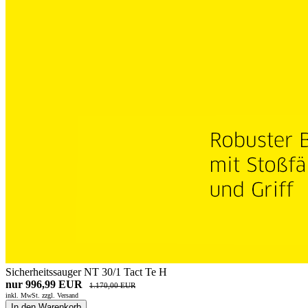
Sicherheitssauger NT 30/1 Tact Te H
nur 996,99 EUR
1.170,00 EUR
inkl. MwSt. zzgl.
Versand
In den Warenkorb