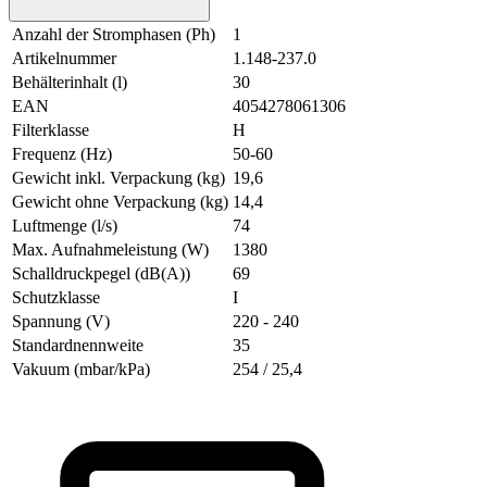
Anzahl der Stromphasen (Ph)
1
Artikelnummer
1.148-237.0
Behälterinhalt (l)
30
EAN
4054278061306
Filterklasse
H
Frequenz (Hz)
50-60
Gewicht inkl. Verpackung (kg)
19,6
Gewicht ohne Verpackung (kg)
14,4
Luftmenge (l/s)
74
Max. Aufnahmeleistung (W)
1380
Schalldruckpegel (dB(A))
69
Schutzklasse
I
Spannung (V)
220 - 240
Standardnennweite
35
Vakuum (mbar/kPa)
254 / 25,4