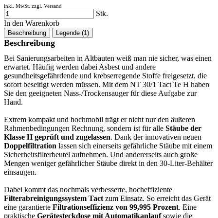
inkl. MwSt. zzgl.
Versand
Stk.
In den Warenkorb
Beschreibung
Legende (1)
Beschreibung
Bei Sanierungsarbeiten in Altbauten weiß man nie sicher, was einen
erwartet. Häufig werden dabei Asbest und andere
gesundheitsgefährdende und krebserregende Stoffe freigesetzt, die
sofort beseitigt werden müssen. Mit dem NT 30/1 Tact Te H haben
Sie den geeigneten Nass-/Trockensauger für diese Aufgabe zur
Hand.
Extrem kompakt und hochmobil trägt er nicht nur den äußeren
Rahmenbedingungen Rechnung, sondern ist für alle
Stäube der
Klasse H geprüft und zugelassen
. Dank der innovativen neuen
Doppelfiltration
lassen sich einerseits gefährliche Stäube mit einem
Sicherheitsfilterbeutel aufnehmen. Und andererseits auch große
Mengen weniger gefährlicher Stäube direkt in den 30-Liter-Behälter
einsaugen.
Dabei kommt das nochmals verbesserte, hocheffiziente
Filterabreinigungssystem Tact
zum Einsatz. So erreicht das Gerät
eine garantierte
Filtrationseffizienz von 99,995 Prozent
. Eine
praktische
Gerätesteckdose mit Automatikanlauf
sowie die