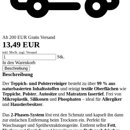
Ab 200 EUR Gratis Versand
13,49 EUR
inkl. MwSt. zzgl.
Versand
Stk.
In den Warenkorb
Beschreibung
Beschreibung
Der
Teppich- und Polsterreiniger
besteht zu über
99 % aus
naturbasierten Inhaltsstoffen
und reinigt
textile Oberflächen
wie
Teppiche
,
Polster
,
Autositze
und
Matratzen
fasertief
. Frei von
Mikroplastik
,
Silikonen
und
Phosphaten
– ideal für
Allergiker
und
Haustierbesitzer
.
Das
2-Phasen-System
löst erst den Schmutz und kapselt ihn dann
zur einfachen Entfernung beim Trocknen ein. Perfekt für
Waschsauger und Sprühextraktionsgeräte. Entfernt selbst
Fett
,