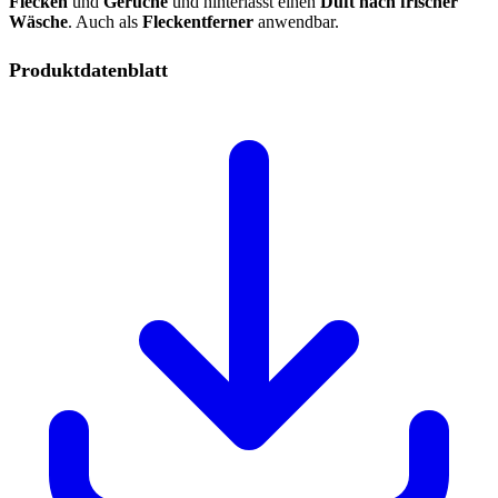
Flecken
und
Gerüche
und hinterlässt einen
Duft nach frischer
Wäsche
. Auch als
Fleckentferner
anwendbar.
Produktdatenblatt