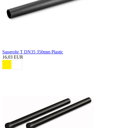
Saugrohr T DN35 350mm Plastic
16,03 EUR