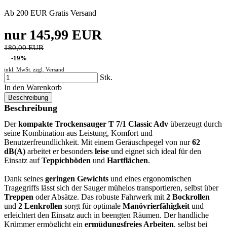
Ab 200 EUR Gratis Versand
nur 145,99 EUR
180,00 EUR
-19%
inkl. MwSt. zzgl.
Versand
Stk.
In den Warenkorb
Beschreibung
Beschreibung
Der
kompakte Trockensauger T 7/1 Classic Adv
überzeugt durch
seine Kombination aus Leistung, Komfort und
Benutzerfreundlichkeit. Mit einem Geräuschpegel von nur
62
dB(A)
arbeitet er besonders
leise
und eignet sich ideal für den
Einsatz auf
Teppichböden
und
Hartflächen
.
Dank seines
geringen Gewichts
und eines ergonomischen
Tragegriffs lässt sich der Sauger mühelos transportieren, selbst über
Treppen
oder Absätze. Das robuste Fahrwerk mit
2 Bockrollen
und
2 Lenkrollen
sorgt für optimale
Manövrierfähigkeit
und
erleichtert den Einsatz auch in beengten Räumen. Der handliche
Krümmer ermöglicht ein
ermüdungsfreies Arbeiten
, selbst bei