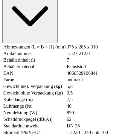
Abmessungen (L × B × H) (mm)
375 x 285 x 310
Artikelnummer
1.527-212.0
Behälterinhalt (l)
7
Behältermaterial
Kunststoff
EAN
4066529106841
Farbe
anthrazit
Gewicht inkl. Verpackung (kg)
5,8
Gewicht ohne Verpackung (kg)
3,5
Kabellänge (m)
7,5
Luftmenge (l/s)
40
Nennleistung (W)
850
Schalldruckpegel (dB(A))
62
Standardnennweite
DN 35
Stromart (Ph/V/Hz)
1 / 220 - 240 / 50 - 60