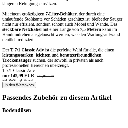
längeren Reinigungseinsätzen.
Mit einem großzügigen
7-Liter-Behälter
, der durch eine
umlaufende Stoßkante vor Schäden geschützt ist, bleibt der Sauger
nicht nur effizient, sondern schont auch Möbel und Wände. Das
steckbare Netzkabel
mit einer Länge von
7,5 Metern
kann im
Handumdrehen ausgetauscht werden, was den Wartungsaufwand
deutlich reduziert.
Der
T 7/1 Classic Adv
ist die perfekte Wahl für alle, die einen
leistungsstarken
,
leichten
und
benutzerfreundlichen
Trockensauger
suchen, der sowohl in privaten als auch
professionellen Bereichen überzeugt.
T 7/1 Classic Adv
nur 145,99 EUR
180,00 EUR
inkl. MwSt. zzgl.
Versand
In den Warenkorb
Passendes Zubehör zu diesem Artikel
Bodendüsen