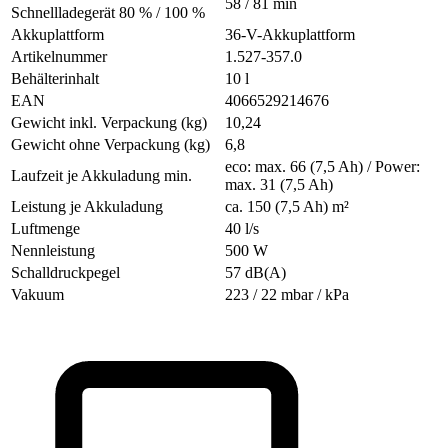
58 / 81 min
Schnellladegerät 80 % / 100 %
Akkuplattform
36-V-Akkuplattform
Artikelnummer
1.527-357.0
Behälterinhalt
10 l
EAN
4066529214676
Gewicht inkl. Verpackung (kg)
10,24
Gewicht ohne Verpackung (kg)
6,8
eco: max. 66 (7,5 Ah) / Power:
Laufzeit je Akkuladung min.
max. 31 (7,5 Ah)
Leistung je Akkuladung
ca. 150 (7,5 Ah) m²
Luftmenge
40 l/s
Nennleistung
500 W
Schalldruckpegel
57 dB(A)
Vakuum
223 / 22 mbar / kPa