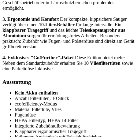
Geschäftsbetrieb oder in Lärmschutzbereichen problemlos
ermöglicht.
3. Ergonomie und Komfort
Der kompakte, kippsichere Sauger
verfügt über einen
10-Liter-Behälter
für lange Intervalle. Ein
klappbarer Tragegriff
und das leichte
Teleskopsaugrohr aus
Aluminium
sorgen für ermüdungsfreies Arbeiten. Besonders
praktisch: Zubehör wie Fugen- und Polsterdüse sind direkt am Gerät
griffbereit verstaut.
4. Exklusives "Go!Further"-Paket
Diese Edition bietet mehr:
Neben dem Standardzubehör erhalten Sie
10 Vliesfiltertüten
sowie
eine Parkettdüse inklusive.
Ausstattung
Kein Akku enthalten
Anzahl Filtertüten, 10 Stück
eco!efficiency-Modus
Material Filtertüte, Vlies
Fugendüse
HEPA-Filtertyp, HEPA 14-Filter
Integrierte Zubehöraufbewahrung
Klappbarer ergonomischer Tragegriff
Krümmer, Antistatisch mit Falschluftschieber