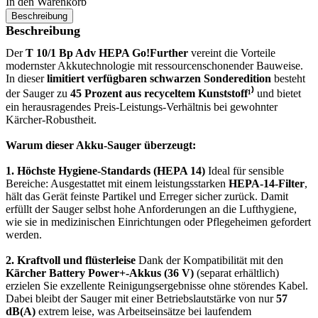
In den Warenkorb
Beschreibung
Beschreibung
Der
T 10/1 Bp Adv HEPA Go!Further
vereint die Vorteile
modernster Akkutechnologie mit ressourcenschonender Bauweise.
In dieser
limitiert verfügbaren schwarzen Sonderedition
besteht
der Sauger zu
45 Prozent aus recyceltem Kunststoff¹⁾
und bietet
ein herausragendes Preis-Leistungs-Verhältnis bei gewohnter
Kärcher-Robustheit.
Warum dieser Akku-Sauger überzeugt:
1. Höchste Hygiene-Standards (HEPA 14)
Ideal für sensible
Bereiche: Ausgestattet mit einem leistungsstarken
HEPA-14-Filter
,
hält das Gerät feinste Partikel und Erreger sicher zurück. Damit
erfüllt der Sauger selbst hohe Anforderungen an die Lufthygiene,
wie sie in medizinischen Einrichtungen oder Pflegeheimen gefordert
werden.
2. Kraftvoll und flüsterleise
Dank der Kompatibilität mit den
Kärcher Battery Power+-Akkus (36 V)
(separat erhältlich)
erzielen Sie exzellente Reinigungsergebnisse ohne störendes Kabel.
Dabei bleibt der Sauger mit einer Betriebslautstärke von nur
57
dB(A)
extrem leise, was Arbeitseinsätze bei laufendem