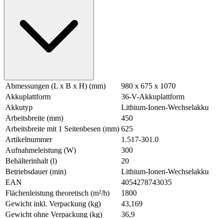
Abmessungen (L x B x H) (mm)
980 x 675 x 1070
Akkuplattform
36-V-Akkuplattform
Akkutyp
Lithium-Ionen-Wechselakku
Arbeitsbreite (mm)
450
Arbeitsbreite mit 1 Seitenbesen (mm)
625
Artikelnummer
1.517-301.0
Aufnahmeleistung (W)
300
Behälterinhalt (l)
20
Betriebsdauer (min)
Lithium-Ionen-Wechselakku
EAN
4054278743035
Flächenleistung theoretisch (m²/h)
1800
Gewicht inkl. Verpackung (kg)
43,169
Gewicht ohne Verpackung (kg)
36,9