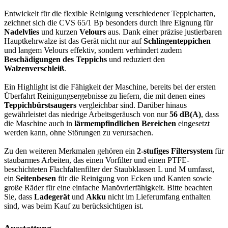
Entwickelt für die flexible Reinigung verschiedener Teppicharten,
zeichnet sich die CVS 65/1 Bp besonders durch ihre Eignung für
Nadelvlies
und kurzen
Velours
aus. Dank einer präzise justierbaren
Hauptkehrwalze ist das Gerät nicht nur auf
Schlingenteppichen
und langem Velours effektiv, sondern verhindert zudem
Beschädigungen des Teppichs
und reduziert den
Walzenverschleiß
.
Ein Highlight ist die Fähigkeit der Maschine, bereits bei der ersten
Überfahrt Reinigungsergebnisse zu liefern, die mit denen eines
Teppichbürstsaugers
vergleichbar sind. Darüber hinaus
gewährleistet das niedrige Arbeitsgeräusch von nur
56 dB(A)
, dass
die Maschine auch in
lärmempfindlichen Bereichen
eingesetzt
werden kann, ohne Störungen zu verursachen.
Zu den weiteren Merkmalen gehören ein
2-stufiges Filtersystem
für
staubarmes Arbeiten, das einen Vorfilter und einen PTFE-
beschichteten Flachfaltenfilter der Staubklassen L und M umfasst,
ein
Seitenbesen
für die Reinigung von Ecken und Kanten sowie
große Räder für eine einfache Manövrierfähigkeit. Bitte beachten
Sie, dass
Ladegerät
und
Akku
nicht im Lieferumfang enthalten
sind, was beim Kauf zu berücksichtigen ist.