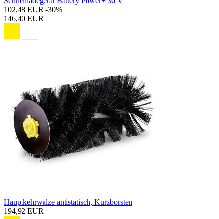
Schnellladegerät Battery Power+ 36 V
102,48 EUR
-30%
146,40 EUR
Hauptkehrwalze antistatisch, Kurzborsten
194,92 EUR