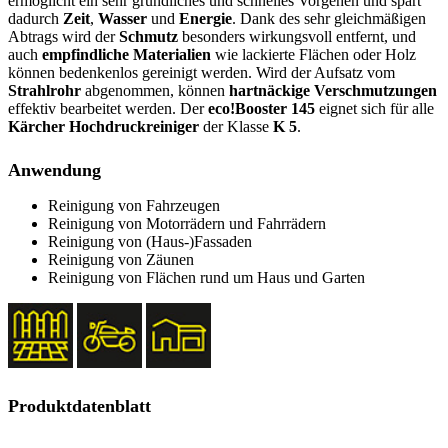
ermöglicht ein sehr gründliches und schnelles Vorgehen und spart
dadurch
Zeit
,
Wasser
und
Energie
. Dank des sehr gleichmäßigen
Abtrags wird der
Schmutz
besonders wirkungsvoll entfernt, und
auch
empfindliche Materialien
wie lackierte Flächen oder Holz
können bedenkenlos gereinigt werden. Wird der Aufsatz vom
Strahlrohr
abgenommen, können
hartnäckige Verschmutzungen
effektiv bearbeitet werden. Der
eco!Booster 145
eignet sich für alle
Kärcher Hochdruckreiniger
der Klasse
K 5
.
Anwendung
Reinigung von Fahrzeugen
Reinigung von Motorrädern und Fahrrädern
Reinigung von (Haus-)Fassaden
Reinigung von Zäunen
Reinigung von Flächen rund um Haus und Garten
Produktdatenblatt