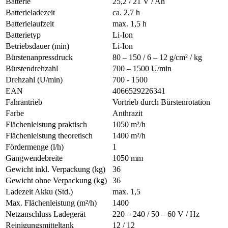
Batterie
25,2 / 21 V / Ah
Batterieladezeit
ca. 2,7 h
Batterielaufzeit
max. 1,5 h
Batterietyp
Li-Ion
Betriebsdauer (min)
Li-Ion
Bürstenanpressdruck
80 – 150 / 6 – 12 g/cm² / kg
Bürstendrehzahl
700 – 1500 U/min
Drehzahl (U/min)
700 - 1500
EAN
4066529226341
Fahrantrieb
Vortrieb durch Bürstenrotation
Farbe
Anthrazit
Flächenleistung praktisch
1050 m²/h
Flächenleistung theoretisch
1400 m²/h
Fördermenge (l/h)
1
Gangwendebreite
1050 mm
Gewicht inkl. Verpackung (kg)
36
Gewicht ohne Verpackung (kg)
36
Ladezeit Akku (Std.)
max. 1,5
Max. Flächenleistung (m²/h)
1400
Netzanschluss Ladegerät
220 – 240 / 50 – 60 V / Hz
Reinigungsmitteltank
12 / 12