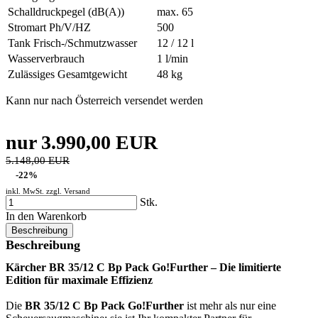
Schalldruckpegel (dB(A))
max. 65
Stromart Ph/V/HZ
500
Tank Frisch-/Schmutzwasser
12 / 12 l
Wasserverbrauch
1 l/min
Zulässiges Gesamtgewicht
48 kg
Kann nur nach Österreich versendet werden
nur 3.990,00 EUR
5.148,00 EUR
-22%
inkl. MwSt. zzgl.
Versand
Stk.
In den Warenkorb
Beschreibung
Beschreibung
Kärcher BR 35/12 C Bp Pack Go!Further – Die limitierte
Edition für maximale Effizienz
Die
BR 35/12 C Bp Pack Go!Further
ist mehr als nur eine