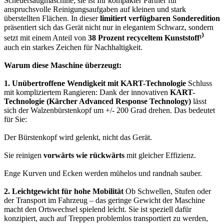
Scheuersaugmaschine; sie ist Ihr kompakter Partner für
anspruchsvolle Reinigungsaufgaben auf kleinen und stark
überstellten Flächen. In dieser
limitiert verfügbaren Sonderedition
präsentiert sich das Gerät nicht nur in elegantem Schwarz, sondern
setzt mit einem Anteil von
38 Prozent recyceltem Kunststoff¹⁾
auch ein starkes Zeichen für Nachhaltigkeit.
Warum diese Maschine überzeugt:
1. Unübertroffene Wendigkeit mit KART-Technologie
Schluss
mit kompliziertem Rangieren: Dank der innovativen
KART-
Technologie (Kärcher Advanced Response Technology)
lässt
sich der Walzenbürstenkopf um +/- 200 Grad drehen. Das bedeutet
für Sie:
Der Bürstenkopf wird gelenkt, nicht das Gerät.
Sie reinigen
vorwärts wie rückwärts
mit gleicher Effizienz.
Enge Kurven und Ecken werden mühelos und randnah sauber.
2. Leichtgewicht für hohe Mobilität
Ob Schwellen, Stufen oder
der Transport im Fahrzeug – das geringe Gewicht der Maschine
macht den Ortswechsel spielend leicht. Sie ist speziell dafür
konzipiert, auch auf Treppen problemlos transportiert zu werden,