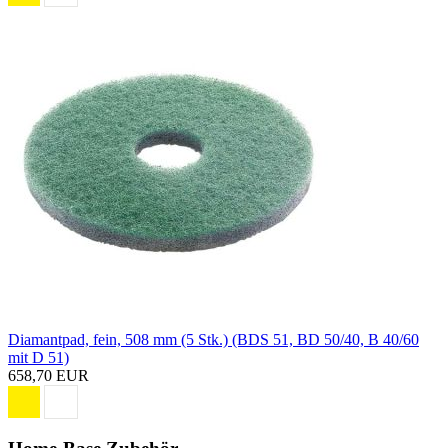
Diamantpad, fein, 508 mm (5 Stk.) (BDS 51, BD 50/40, B 40/60
mit D 51)
658,70 EUR