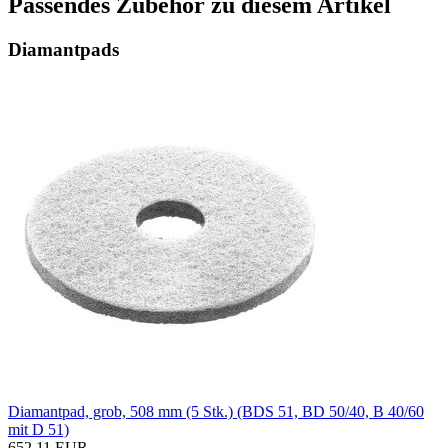
Passendes Zubehör zu diesem Artikel
Diamantpads
Diamantpad, grob, 508 mm (5 Stk.) (BDS 51, BD 50/40, B 40/60
mit D 51)
652,11 EUR