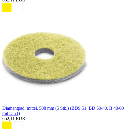
Diamantpad, mittel, 508 mm (5 Stk.) (BDS 51, BD 50/40, B 40/60
mit D 51)
652,11 EUR