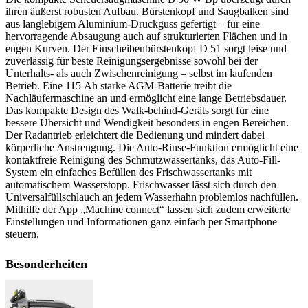
ihren äußerst robusten Aufbau. Bürstenkopf und Saugbalken sind
aus langlebigem Aluminium-Druckguss gefertigt – für eine
hervorragende Absaugung auch auf strukturierten Flächen und in
engen Kurven. Der Einscheibenbürstenkopf D 51 sorgt leise und
zuverlässig für beste Reinigungsergebnisse sowohl bei der
Unterhalts- als auch Zwischenreinigung – selbst im laufenden
Betrieb. Eine 115 Ah starke AGM-Batterie treibt die
Nachläufermaschine an und ermöglicht eine lange Betriebsdauer.
Das kompakte Design des Walk-behind-Geräts sorgt für eine
bessere Übersicht und Wendigkeit besonders in engen Bereichen.
Der Radantrieb erleichtert die Bedienung und mindert dabei
körperliche Anstrengung. Die Auto-Rinse-Funktion ermöglicht eine
kontaktfreie Reinigung des Schmutzwassertanks, das Auto-Fill-
System ein einfaches Befüllen des Frischwassertanks mit
automatischem Wasserstopp. Frischwasser lässt sich durch den
Universalfüllschlauch an jedem Wasserhahn problemlos nachfüllen.
Mithilfe der App „Machine connect“ lassen sich zudem erweiterte
Einstellungen und Informationen ganz einfach per Smartphone
steuern.
Besonderheiten