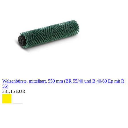
Walzenbürste, mittelhart, 550 mm (BR 55/40 und B 40/60 Ep mit R
55)
331,15 EUR