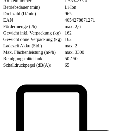
Artikelnummer
1.533-233.0
Betriebsdauer (min)
Li-Ion
Drehzahl (U/min)
965
EAN
4054278871271
Fördermenge (l/h)
max. 2,6
Gewicht inkl. Verpackung (kg)
162
Gewicht ohne Verpackung (kg)
162
Ladezeit Akku (Std.)
max. 2
Max. Flächenleistung (m²/h)
max. 3300
Reinigungsmitteltank
50 / 50
Schalldruckpegel (dB(A))
65