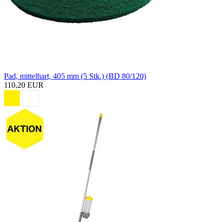
Pad, mittelhart, 405 mm (5 Stk.) (BD 80/120)
110,20 EUR